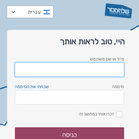
עברית
العربية
היי, טוב לראות אותך
čeština
Nederlands
מייל או שם משתמש
English
Deutsch
עברית
סיסמה
שכחתי את הסיסמה
italiano
한국
זכרו אותי במחשב זה
polski
русский
כניסה